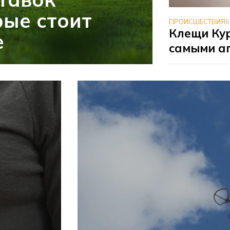
рые стоит
ПРОИСШЕСТВИЯ
6
Клещи Ку
е
самыми а