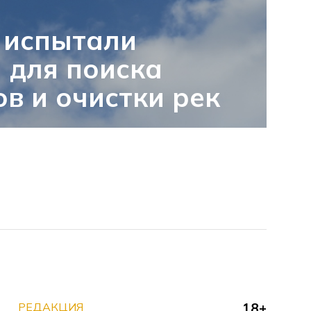
 испытали
 для поиска
в и очистки рек
РЕДАКЦИЯ
18+