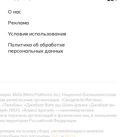
О нас
Реклама
Условия использования
Политика об обработке
персональных данных
ии: Meta (Meta Platforms Inc), Национал-Большевистская
тные религиозные организации, «Свидетели Иеговы»,
», «Талибан», «Джабхат Фатх аш-Шам» (ранее «Джабхат ан-
цией» (ФБК), «Альянс врачей» — некоммерческие
 в перечень организаций и физических лиц, в отношении
ы на территории Российской Федерации.
мации на основе сбора, систематизации и анализа
 Подробнее про алгоритмы
SMI2
и
INFOX