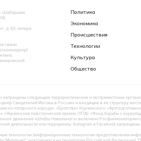
Политика
ор: Шабаршин
06,
Экономика
., д. 60, литера
Происшествия
е связи,
Технологии
оскомнадзор).
ельна.
Культура
оммерческой
Общество
 запрещены следующие террористические и экстремистские организац
 центр Свидетелей Иеговы в России» и входящие в ее структуру мес
ымско-татарского народа», «Братство» Корчинского, «Артподготовка
», «Украинская повстанческая армия» (УПА). «Фонд борьбы с корруп
енное движение «Штабы Навального» включено Росфинмониторингом
тской деятельности или терроризму. Instagram и Facebook запрещен
ые технологии (информационные технологии предоставления инфор
ти "Интернет", находящихся на территории Российской Федерации).