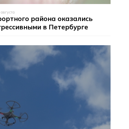
 августа
рортного района оказались
грессивными в Петербурге