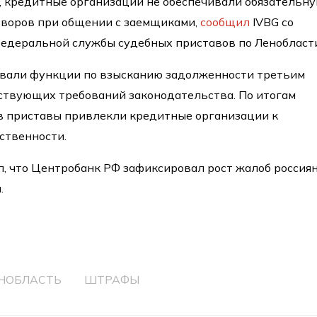
, кредитные организации не обеспечивали обязательн
оворов при общении с заемщиками,
сообщил
IVBG со
Федеральной службы судебных приставов по Ленобласт
давали функции по взысканию задолженности третьим
ствующих требований законодательства. По итогам
в приставы привлекли кредитные организации к
ственности.
, что Центробанк РФ зафиксировал рост жалоб россиян
.
НОБЛАСТЬ
ШТРАФЫ