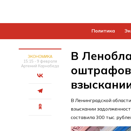
Политика
Эк
В Ленобла
ЭКОНОМИКА
15:15 - 9 февраля
оштрафов
Артемий Карнабеда
взыскании
В Ленинградской област
взыскании задолженност
составила 300 тыс. рубле