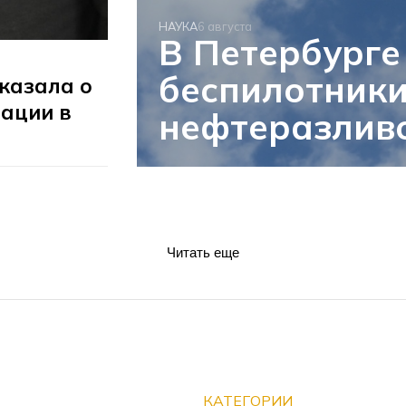
НАУКА
6 августа
В Петербурге
беспилотники
казала о
ации в
нефтеразливо
Читать еще
КАТЕГОРИИ