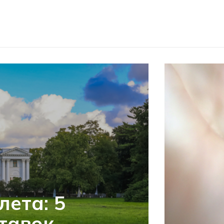
лета: 5
тавок