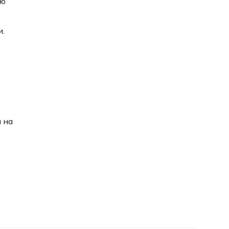
ую
и.
 на