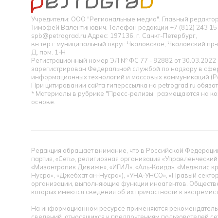
Учредители: ООО "Региональные медиа". Главный редакт
Тимофей Валентинович. Телефон редакции +7 (812) 243 15 
spb@petrograd.ru Адрес: 197136, г. Санкт-Петербург,
вн.тер.г.муниципальный округ Чкаловское, Чкаловский пр-кт
Д, пом. 1-Н
Регистрационный номер ЭЛ № ФС 77 - 82882 от 30.03.2022
зарегистрирован Федеральной службой по надзору в сфер
информационных технологий и массовых коммуникаций (Р
При цитировании сайта гиперссылка на petrograd.ru обязат
* Материалы в рубрике "Пресс-релизы" размещаются на к
основе.
Редакция обращает внимание, что в Российской Федерации
партия, «Сеть», религиозная организация «Управленческий
«Мизантропик Дивижн», «ИГИЛ», «Аль-Каида», «Меджлис кр
Нусра», «Джебхат ан-Нусра»), «УНА-УНСО», «Правый сектор
организации, выполняющие функции иноагентов. Обществ
которых имеются сведения об их причастности к экстремис
На информационном ресурсе применяются рекомендательн
сведений, относящихся к предпочтениям пользователей се