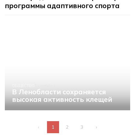
программы адаптивного спорта
ОБЩЕСТВО
5 сентября
В Ленобласти сохраняется
высокая активность клещей
‹
1
2
3
›