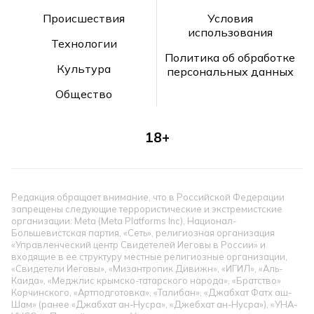
Происшествия
Условия
использования
Технологии
Политика об обработке
Культура
персональных данных
Общество
18+
Редакция обращает внимание, что в Российской Федерации
запрещены следующие террористические и экстремистские
организации: Meta (Meta Platforms Inc), Национал-
Большевистская партия, «Сеть», религиозная организация
«Управленческий центр Свидетелей Иеговы в России» и
входящие в ее структуру местные религиозные организации,
«Свидетели Иеговы», «Мизантропик Дивижн», «ИГИЛ», «Аль-
Каида», «Меджлис крымско-татарского народа», «Братство»
Корчинского, «Артподготовка», «Талибан», «Джабхат Фатх аш-
Шам» (ранее «Джабхат ан-Нусра», «Джебхат ан-Нусра»), «УНА-