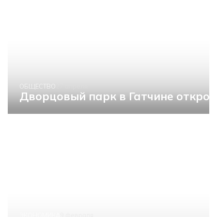
ОБЩЕСТВО
27 апреля
Дворцовый парк в Гатчине открое
ЭКОНОМИКА
9 февраля