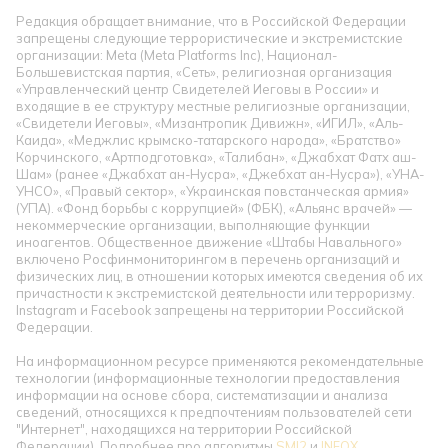
Редакция обращает внимание, что в Российской Федерации
запрещены следующие террористические и экстремистские
организации: Meta (Meta Platforms Inc), Национал-
Большевистская партия, «Сеть», религиозная организация
«Управленческий центр Свидетелей Иеговы в России» и
входящие в ее структуру местные религиозные организации,
«Свидетели Иеговы», «Мизантропик Дивижн», «ИГИЛ», «Аль-
Каида», «Меджлис крымско-татарского народа», «Братство»
Корчинского, «Артподготовка», «Талибан», «Джабхат Фатх аш-
Шам» (ранее «Джабхат ан-Нусра», «Джебхат ан-Нусра»), «УНА-
УНСО», «Правый сектор», «Украинская повстанческая армия»
(УПА). «Фонд борьбы с коррупцией» (ФБК), «Альянс врачей» —
некоммерческие организации, выполняющие функции
иноагентов. Общественное движение «Штабы Навального»
включено Росфинмониторингом в перечень организаций и
физических лиц, в отношении которых имеются сведения об их
причастности к экстремистской деятельности или терроризму.
Instagram и Facebook запрещены на территории Российской
Федерации.
На информационном ресурсе применяются рекомендательные
технологии (информационные технологии предоставления
информации на основе сбора, систематизации и анализа
сведений, относящихся к предпочтениям пользователей сети
"Интернет", находящихся на территории Российской
Федерации). Подробнее про алгоритмы
SMI2
и
INFOX