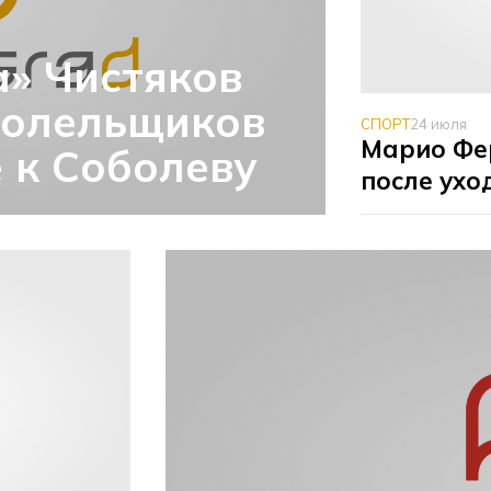
» Чистяков
 болельщиков
СПОРТ
24 июля
Марио Фе
 к Соболеву
после ухо