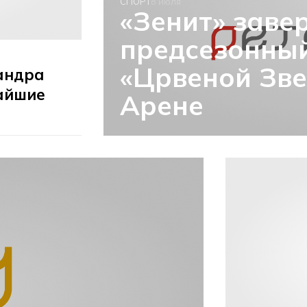
СПОРТ
8 июля
«Зенит» заве
предсезонный
«Црвеной Зве
андра
айшие
Арене