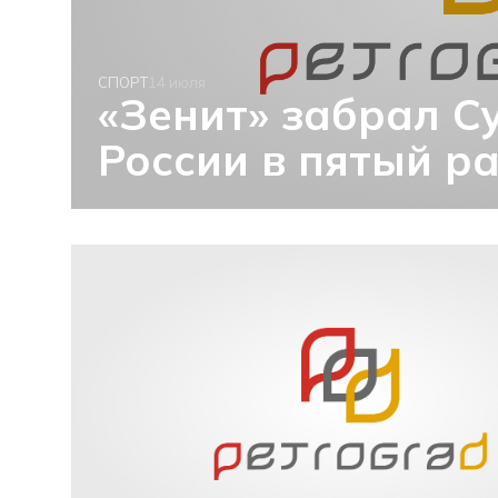
СПОРТ
14 июля
«Зенит» забрал С
России в пятый р