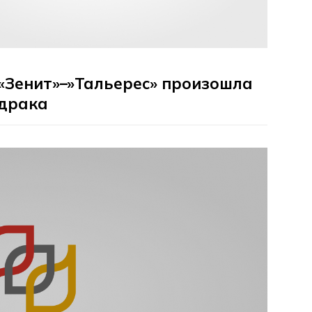
«Зенит»–»Тальерес» произошла
 драка