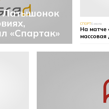
» Латышонок
виях,
СПОРТ
6 июля
На матче 
л «Спартак»
массовая