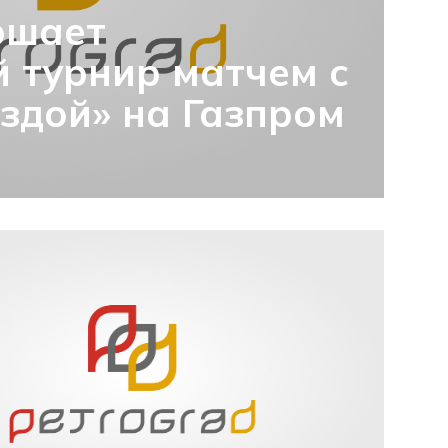
ршает
 турнир матчем с
здой» на Газпром