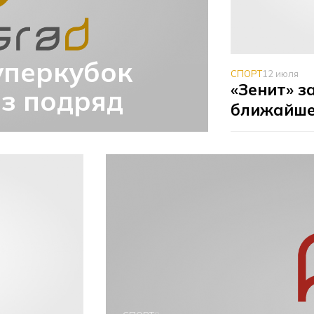
уперкубок
СПОРТ
12 июля
«Зенит» з
аз подряд
ближайше