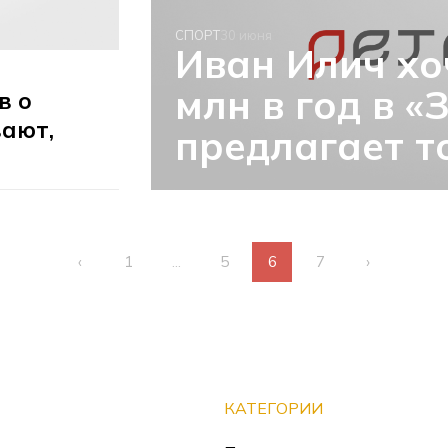
СПОРТ
30 июня
Иван Илич хо
млн в год в «
в о
вают,
предлагает т
‹
1
...
5
6
7
›
КАТЕГОРИИ