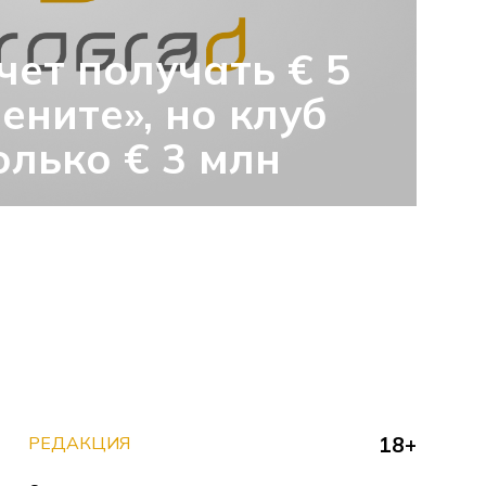
чет получать € 5
Зените», но клуб
олько € 3 млн
РЕДАКЦИЯ
18+