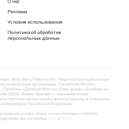
О нас
Реклама
Условия использования
Политика об обработке
персональных данных
ии: Meta (Meta Platforms Inc), Национал-Большевистская
тные религиозные организации, «Свидетели Иеговы»,
», «Талибан», «Джабхат Фатх аш-Шам» (ранее «Джабхат ан-
цией» (ФБК), «Альянс врачей» — некоммерческие
 в перечень организаций и физических лиц, в отношении
ы на территории Российской Федерации.
мации на основе сбора, систематизации и анализа
 Подробнее про алгоритмы
SMI2
и
INFOX