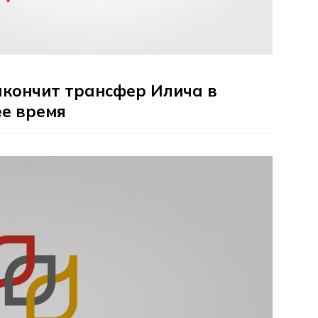
акончит трансфер Илича в
е время