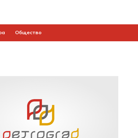
ра
Общество