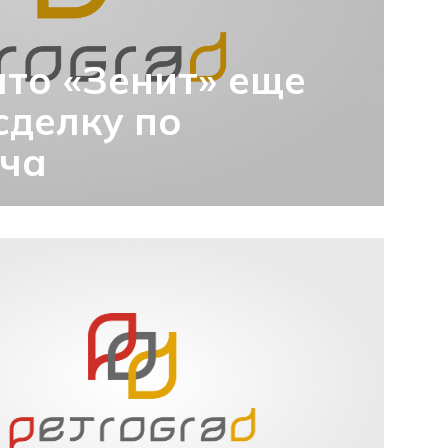
что «Зенит» еще
сделку по
ича