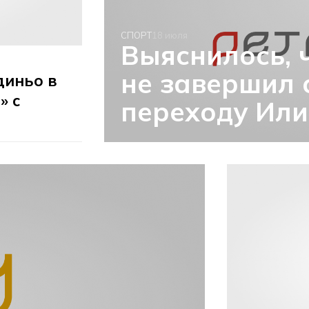
СПОРТ
18 июля
Выяснилось, 
не завершил 
диньо в
» с
переходу Ил