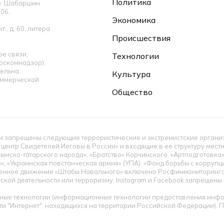
Политика
ор: Шабаршин
06,
Экономика
., д. 60, литера
Происшествия
е связи,
Технологии
оскомнадзор).
ельна.
Культура
оммерческой
Общество
 запрещены следующие террористические и экстремистские организац
 центр Свидетелей Иеговы в России» и входящие в ее структуру мес
ымско-татарского народа», «Братство» Корчинского, «Артподготовка
», «Украинская повстанческая армия» (УПА). «Фонд борьбы с корруп
енное движение «Штабы Навального» включено Росфинмониторингом
тской деятельности или терроризму. Instagram и Facebook запрещен
ые технологии (информационные технологии предоставления инфор
ти "Интернет", находящихся на территории Российской Федерации).