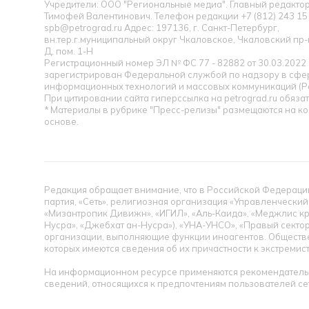
Учредители: ООО "Региональные медиа". Главный редакт
Тимофей Валентинович. Телефон редакции +7 (812) 243 15 
spb@petrograd.ru Адрес: 197136, г. Санкт-Петербург,
вн.тер.г.муниципальный округ Чкаловское, Чкаловский пр-кт
Д, пом. 1-Н
Регистрационный номер ЭЛ № ФС 77 - 82882 от 30.03.2022
зарегистрирован Федеральной службой по надзору в сфер
информационных технологий и массовых коммуникаций (Р
При цитировании сайта гиперссылка на petrograd.ru обязат
* Материалы в рубрике "Пресс-релизы" размещаются на к
основе.
Редакция обращает внимание, что в Российской Федерации
партия, «Сеть», религиозная организация «Управленческий
«Мизантропик Дивижн», «ИГИЛ», «Аль-Каида», «Меджлис кр
Нусра», «Джебхат ан-Нусра»), «УНА-УНСО», «Правый сектор
организации, выполняющие функции иноагентов. Обществ
которых имеются сведения об их причастности к экстремис
На информационном ресурсе применяются рекомендательн
сведений, относящихся к предпочтениям пользователей се